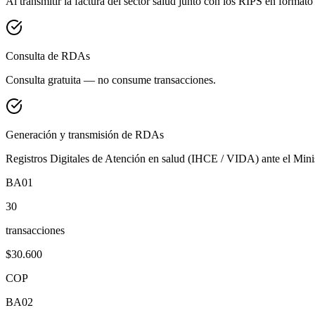
Al transmitir la factura del sector salud junto con los RIPS en format
Consulta de RDAs
Consulta gratuita — no consume transacciones.
Generación y transmisión de RDAs
Registros Digitales de Atención en salud (IHCE / VIDA) ante el Mini
BA01
30
transacciones
$30.600
COP
BA02