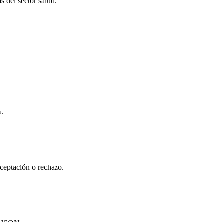
s del sector salud.
a.
aceptación o rechazo.